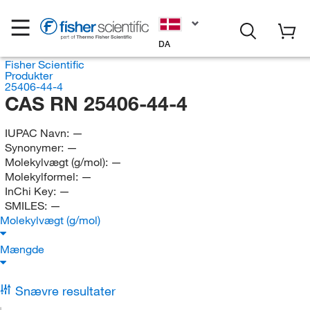
DA
Fisher Scientific
Produkter
25406-44-4
CAS RN 25406-44-4
IUPAC Navn:
—
Synonymer:
—
Molekylvægt (g/mol):
—
Molekylformel:
—
InChi Key:
—
SMILES:
—
Molekylvægt (g/mol)
Mængde
Snævre resultater