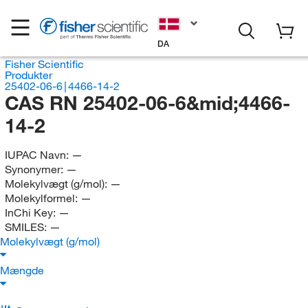
DA
Fisher Scientific
Produkter
25402-06-6∣4466-14-2
CAS RN 25402-06-6&mid;4466-
14-2
IUPAC Navn:
—
Synonymer:
—
Molekylvægt (g/mol):
—
Molekylformel:
—
InChi Key:
—
SMILES:
—
Molekylvægt (g/mol)
Mængde