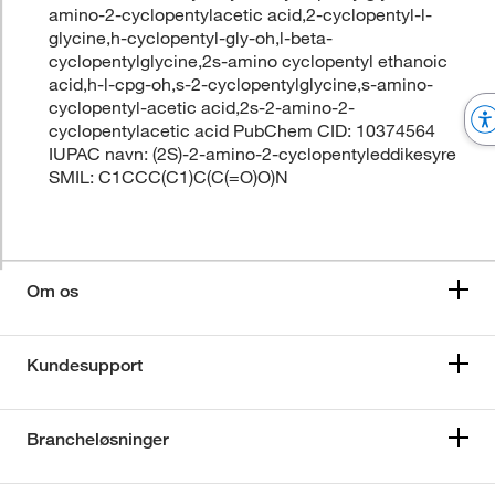
amino-2-cyclopentylacetic acid,2-cyclopentyl-l-
glycine,h-cyclopentyl-gly-oh,l-beta-
cyclopentylglycine,2s-amino cyclopentyl ethanoic
acid,h-l-cpg-oh,s-2-cyclopentylglycine,s-amino-
cyclopentyl-acetic acid,2s-2-amino-2-
cyclopentylacetic acid PubChem CID: 10374564
IUPAC navn: (2S)-2-amino-2-cyclopentyleddikesyre
SMIL: C1CCC(C1)C(C(=O)O)N
Om os
Kundesupport
Brancheløsninger