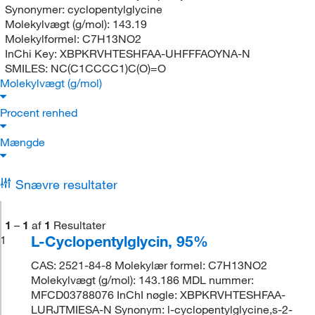
Synonymer:
cyclopentylglycine
Molekylvægt (g/mol):
143.19
Molekylformel:
C7H13NO2
InChi Key:
XBPKRVHTESHFAA-UHFFFAOYNA-N
SMILES:
NC(C1CCCC1)C(O)=O
Molekylvægt (g/mol)
Procent renhed
Mængde
Snævre resultater
1
–
1
af
1
Resultater
L-Cyclopentylglycin, 95%
1
CAS: 2521-84-8 Molekylær formel: C7H13NO2
Molekylvægt (g/mol): 143.186 MDL nummer:
MFCD03788076 InChI nøgle: XBPKRVHTESHFAA-
LURJTMIESA-N Synonym: l-cyclopentylglycine,s-2-