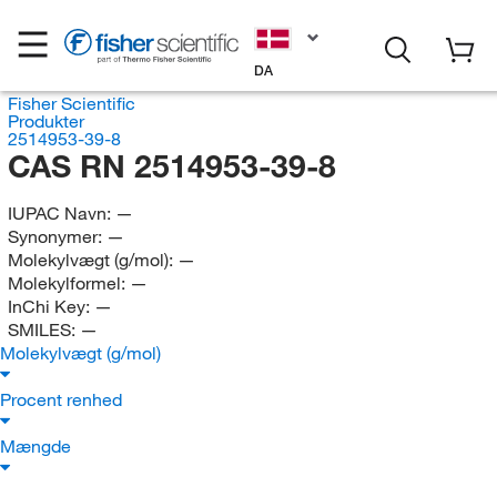
DA
Fisher Scientific
Produkter
2514953-39-8
CAS RN 2514953-39-8
IUPAC Navn:
—
Synonymer:
—
Molekylvægt (g/mol):
—
Molekylformel:
—
InChi Key:
—
SMILES:
—
Molekylvægt (g/mol)
Procent renhed
Mængde