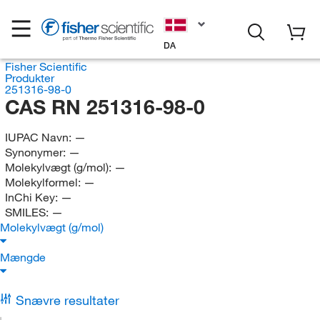
DA
Fisher Scientific
Produkter
251316-98-0
CAS RN 251316-98-0
IUPAC Navn:
—
Synonymer:
—
Molekylvægt (g/mol):
—
Molekylformel:
—
InChi Key:
—
SMILES:
—
Molekylvægt (g/mol)
Mængde
Snævre resultater