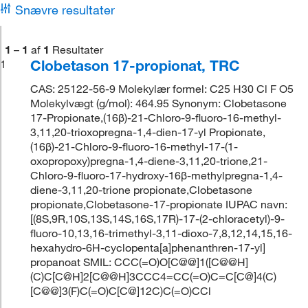
Snævre resultater
1
–
1
af
1
Resultater
Clobetason 17-propionat, TRC
1
CAS: 25122-56-9 Molekylær formel: C25 H30 Cl F O5
Molekylvægt (g/mol): 464.95 Synonym: Clobetasone
17-Propionate,(16β)-21-Chloro-9-fluoro-16-methyl-
3,11,20-trioxopregna-1,4-dien-17-yl Propionate,
(16β)-21-Chloro-9-fluoro-16-methyl-17-(1-
oxopropoxy)pregna-1,4-diene-3,11,20-trione,21-
Chloro-9-fluoro-17-hydroxy-16β-methylpregna-1,4-
diene-3,11,20-trione propionate,Clobetasone
propionate,Clobetasone-17-propionate IUPAC navn:
[(8S,9R,10S,13S,14S,16S,17R)-17-(2-chloracetyl)-9-
fluoro-10,13,16-trimethyl-3,11-dioxo-7,8,12,14,15,16-
hexahydro-6H-cyclopenta[a]phenanthren-17-yl]
propanoat SMIL: CCC(=O)O[C@@]1([C@@H]
(C)C[C@H]2[C@@H]3CCC4=CC(=O)C=C[C@]4(C)
[C@@]3(F)C(=O)C[C@]12C)C(=O)CCl