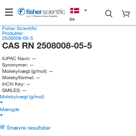
DA
Fisher Scientific
Produkter
2508008-05-5
CAS RN 2508008-05-5
IUPAC Navn:
—
Synonymer:
—
Molekylvægt (g/mol):
—
Molekylformel:
—
InChi Key:
—
SMILES:
—
Molekylvægt (g/mol)
Mængde
Snævre resultater