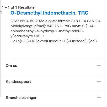
1
–
1
af
1
Resultater
O-Desmethyl Indomethacin, TRC
1
CAS: 2504-32-7 Molekylær formel: C18 H14 Cl N O4
Molekylvægt (g/mol): 343.76 IUPAC navn: 2-[1-(4-
chlorobenzoyl)-5-hydroxy-2-methylindol-3-
yl]eddikesyre SMIL:
Cc1c(CC(=O)O)c2cc(O)ccc2n1C(=O)c3ccc(Cl)cc3
Om os
Kundesupport
Brancheløsninger