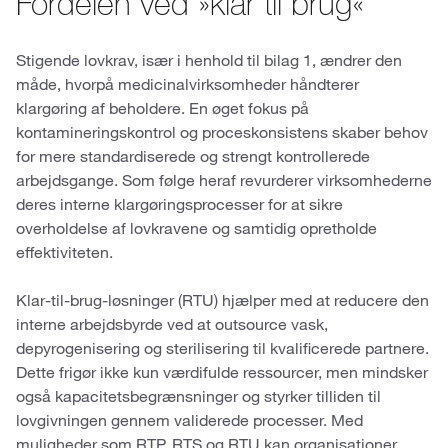
Fordelen ved »klar til brug«
Stigende lovkrav, især i henhold til bilag 1, ændrer den
måde, hvorpå medicinalvirksomheder håndterer
klargøring af beholdere. En øget fokus på
kontamineringskontrol og proceskonsistens skaber behov
for mere standardiserede og strengt kontrollerede
arbejdsgange. Som følge heraf revurderer virksomhederne
deres interne klargøringsprocesser for at sikre
overholdelse af lovkravene og samtidig opretholde
effektiviteten.
Klar-til-brug-løsninger (RTU) hjælper med at reducere den
interne arbejdsbyrde ved at outsource vask,
depyrogenisering og sterilisering til kvalificerede partnere.
Dette frigør ikke kun værdifulde ressourcer, men mindsker
også kapacitetsbegrænsninger og styrker tilliden til
lovgivningen gennem validerede processer. Med
muligheder som RTP, RTS og RTU kan organisationer