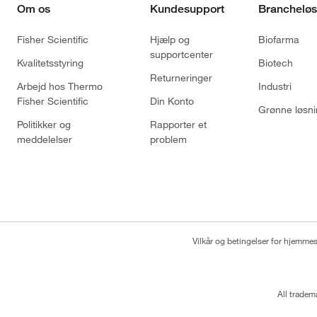
Om os
Kundesupport
Brancheløs
Fisher Scientific
Hjælp og
Biofarma
supportcenter
Kvalitetsstyring
Biotech
Returneringer
Arbejd hos Thermo
Industri
Fisher Scientific
Din Konto
Grønne løsni
Politikker og
Rapporter et
meddelelser
problem
Vilkår og betingelser for hjemme
All tradem