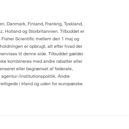
n, Danmark, Finland, Frankrig, Tyskland,
iz, Holland og Storbritannien. Tilbuddet er
o Fisher Scientific mellem den 1 maj og
holdningen er opbrugt, alt efter hvad der
 henvises til denne side. Tilbuddet gælder
kke kombineres med andre rabatter eller
censeret eller begrænset af føderale,
af agentur-/institutionspolitik. Andre
ettigede i Irland og uden for europæiske