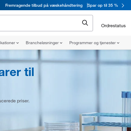
Fremragende tilbud på væskehåndtering
Spar op til 35 %
Ordrestatus
ikationer
Brancheløsninger
Programmer og tjenester
rer til
ucerede priser.