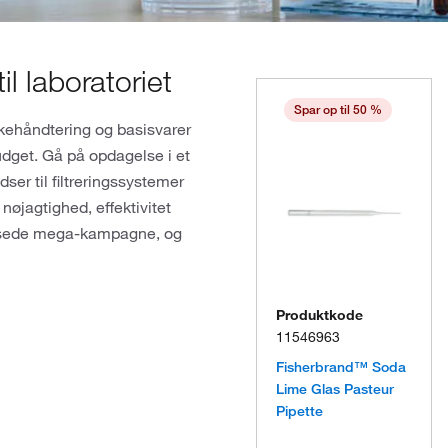
il laboratoriet
Spar op til 50 %
skehåndtering og basisvarer
udget. Gå på opdagelse i et
dser til filtreringssystemer
nøjagtighed, effektivitet
ænsede mega-kampagne, og
Produktkode
11546963
Fisherbrand™ Soda
Lime Glas Pasteur
Pipette