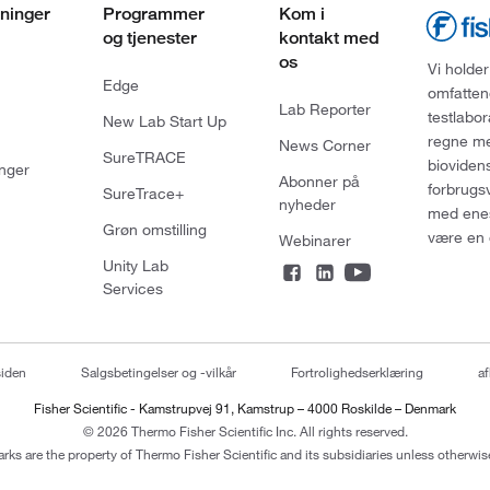
ninger
Programmer
Kom i
og tjenester
kontakt med
os
Vi holder
Edge
omfatten
Lab Reporter
testlabo
New Lab Start Up
regne med
News Corner
SureTRACE
bioviden
nger
Abonner på
forbrugs
SureTrace+
nyheder
med enes
Grøn omstilling
være en 
Webinarer
Unity Lab
Services
siden
Salgsbetingelser og -vilkår
Fortrolighedserklæring
af
Fisher Scientific - Kamstrupvej 91, Kamstrup – 4000 Roskilde – Denmark
© 2026 Thermo Fisher Scientific Inc. All rights reserved.
arks are the property of Thermo Fisher Scientific and its subsidiaries unless otherwise