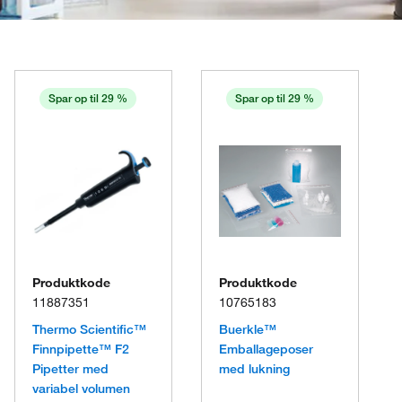
Spar op til 29 %
Spar op til 29 %
Produktkode
Produktkode
11887351
10765183
Thermo Scientific™
Buerkle™
Finnpipette™ F2
Emballageposer
Pipetter med
med lukning
variabel volumen