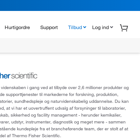
Hurtigordre
Support
Tilbud
Log ind
 videnskaben i gang ved at tilbyde over 2,6 millioner produkter og
de supporttjenester til markederne for forskning, produktion,
ratorier, sundhedspleje og naturvidenskabelig uddannelse. Du kan
, at vi har et uovertruffent udvalg af forsyninger til laboratorier,
skab, sikkerhed og facility management - herunder kemikalier,
varer, udstyr, instrumenter, diagnostik og meget mere - sammen
tående kundepleje fra et brancheførende team, der er stolt af at
del af Thermo Fisher Scientific.