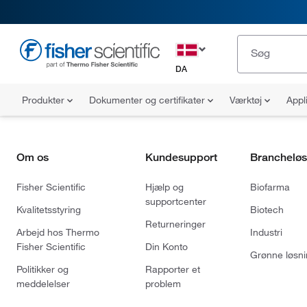
DA
Produkter
Dokumenter og certifikater
Værktøj
Appl
Om os
Kundesupport
Brancheløs
Fisher Scientific
Hjælp og
Biofarma
supportcenter
Kvalitetsstyring
Biotech
Returneringer
Arbejd hos Thermo
Industri
Fisher Scientific
Din Konto
Grønne løsni
Politikker og
Rapporter et
meddelelser
problem