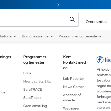
Ordrestatus
ikationer
Brancheløsninger
Programmer og tjenester
ninger
Programmer
Kom i
og tjenester
kontakt med
os
Vi holder
Edge
omfatten
Lab Reporter
testlabo
New Lab Start Up
regne med
News Corner
SureTRACE
bioviden
nger
Abonner på
forbrugs
SureTrace+
nyheder
med enes
Grøn omstilling
være en 
Webinarer