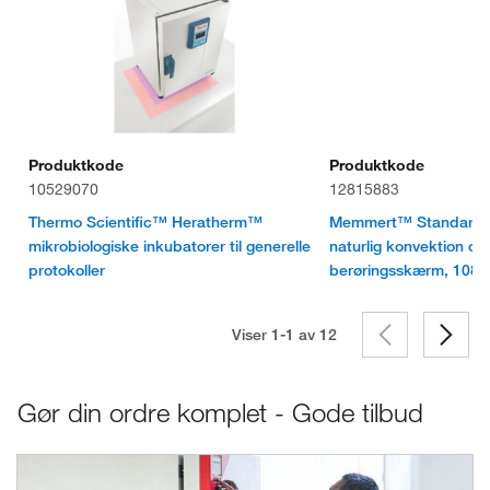
Produktkode
Produktkode
10529070
12815883
Thermo Scientific™ Heratherm™
Memmert™ Standardi
mikrobiologiske inkubatorer til generelle
naturlig konvektion o
protokoller
berøringsskærm, 108 l, r
Viser 1-1 av
12
Gør din ordre komplet - Gode tilbud