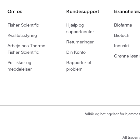
Om os
Kundesupport
Brancheløs
Fisher Scientific
Hjælp og
Biofarma
supportcenter
Kvalitetsstyring
Biotech
Returneringer
Arbejd hos Thermo
Industri
Fisher Scientific
Din Konto
Grønne løsni
Politikker og
Rapporter et
meddelelser
problem
Vilkår og betingelser for hjemme
All tradem