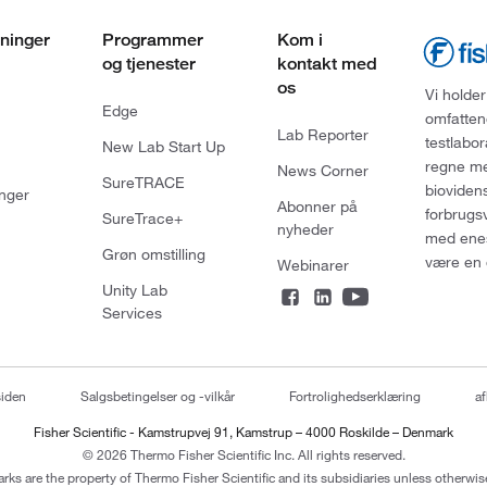
ninger
Programmer
Kom i
og tjenester
kontakt med
os
Vi holder
Edge
omfatten
Lab Reporter
testlabo
New Lab Start Up
regne med
News Corner
SureTRACE
bioviden
nger
Abonner på
forbrugs
SureTrace+
nyheder
med enes
Grøn omstilling
være en 
Webinarer
Unity Lab
Services
siden
Salgsbetingelser og -vilkår
Fortrolighedserklæring
af
Fisher Scientific - Kamstrupvej 91, Kamstrup – 4000 Roskilde – Denmark
© 2026 Thermo Fisher Scientific Inc. All rights reserved.
arks are the property of Thermo Fisher Scientific and its subsidiaries unless otherwise