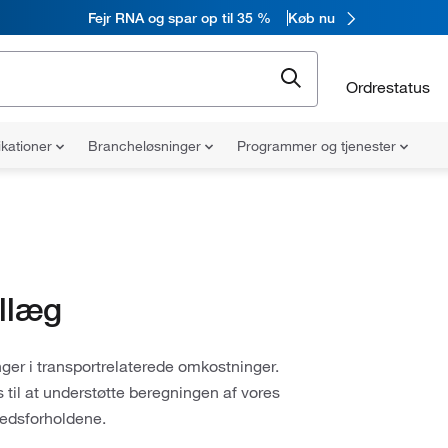
Fejr RNA og spar op til 35 %
Køb nu
Ordrestatus
ikationer
Brancheløsninger
Programmer og tjenester
llæg
nger i transportrelaterede omkostninger.
il at understøtte beregningen af vores
kedsforholdene.