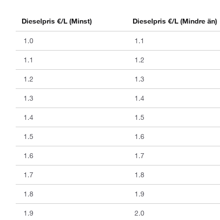
Dieselpris €/L (Minst)
Dieselpris €/L (Mindre än)
1.0
1.1
1.1
1.2
1.2
1.3
1.3
1.4
1.4
1.5
1.5
1.6
1.6
1.7
1.7
1.8
1.8
1.9
1.9
2.0