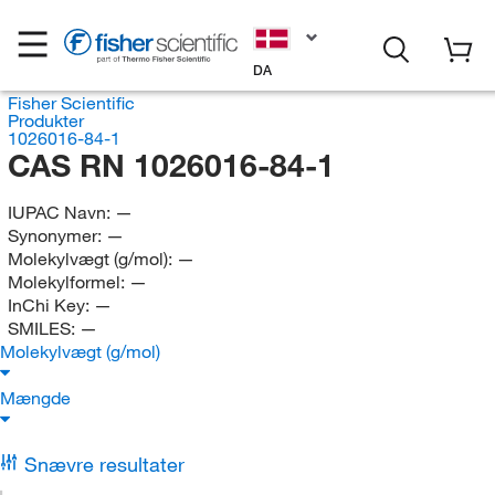
DA
Fisher Scientific
Produkter
1026016-84-1
CAS RN 1026016-84-1
IUPAC Navn:
—
Synonymer:
—
Molekylvægt (g/mol):
—
Molekylformel:
—
InChi Key:
—
SMILES:
—
Molekylvægt (g/mol)
Mængde
Snævre resultater