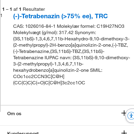
1
–
1
af
1
Resultater
(-)-Tetrabenazin (>75% ee), TRC
1
CAS: 1026016-84-1 Molekylær formel: C19H27NO3
Molekylvægt (g/mol): 317.42 Synonym:
(3S,11bS)-1,3,4,6,7,11b-Hexahydro-9,10-dimethoxy-3-
(2-methylpropyl)-2H-benzo[a]quinolizin-2-one,(-)-TBZ,
(-)-Tetrabenazine,(3S,11bS)-TBZ,(3S,11bS)-
Tetrabenazine IUPAC navn: (3S,11bS)-9,10-dimethoxy-
3-(2-methylpropyl)-1,3,4,6,7,11b-
hexahydrobenzo[a]quinolizin-2-one SMIL:
COc1cc2CCN3C[C@H]
(CC(C)C)C(=O)C[C@H]3c2cc1OC
Om os
Kundesupport