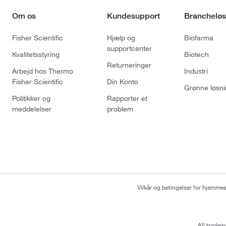
Om os
Kundesupport
Brancheløs
Fisher Scientific
Hjælp og
Biofarma
supportcenter
Kvalitetsstyring
Biotech
Returneringer
Arbejd hos Thermo
Industri
Fisher Scientific
Din Konto
Grønne løsni
Politikker og
Rapporter et
meddelelser
problem
Vilkår og betingelser for hjemme
All tradem