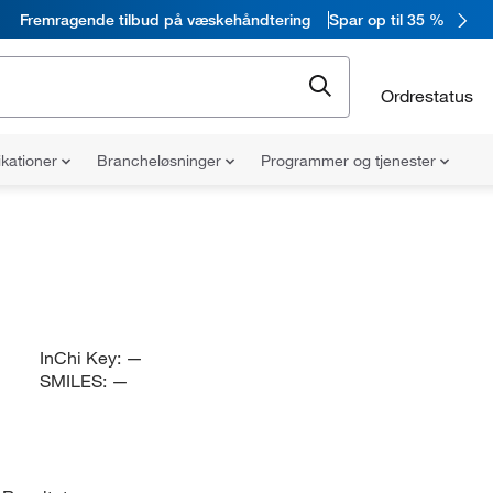
Fremragende tilbud på væskehåndtering
Spar op til 35 %
Ordrestatus
ikationer
Brancheløsninger
Programmer og tjenester
InChi Key:
—
SMILES:
—