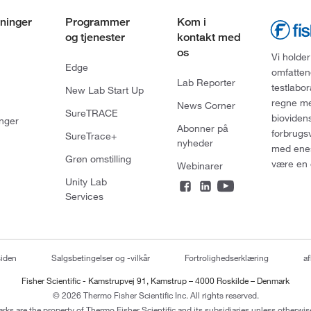
ninger
Programmer
Kom i
og tjenester
kontakt med
os
Vi holder
Edge
omfatten
Lab Reporter
testlabo
New Lab Start Up
regne med
News Corner
SureTRACE
bioviden
nger
Abonner på
forbrugs
SureTrace+
nyheder
med enes
Grøn omstilling
være en 
Webinarer
Unity Lab
Services
siden
Salgsbetingelser og -vilkår
Fortrolighedserklæring
af
Fisher Scientific - Kamstrupvej 91, Kamstrup – 4000 Roskilde – Denmark
© 2026 Thermo Fisher Scientific Inc. All rights reserved.
arks are the property of Thermo Fisher Scientific and its subsidiaries unless otherwise