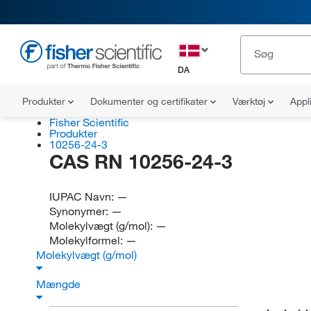
DA
Produkter
Dokumenter og certifikater
Værktøj
Appl
Fisher Scientific
Produkter
10256-24-3
CAS RN 10256-24-3
IUPAC Navn:
—
Synonymer:
—
Molekylvægt (g/mol):
—
Molekylformel:
—
Molekylvægt (g/mol)
Mængde