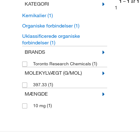
1
–
1
af
1
KATEGORI
1
Kemikalier
(1)
Organiske forbindelser
(1)
Uklassificerede organiske
forbindelser
(1)
BRANDS
(1)
Toronto Research Chemicals
MOLEKYLVÆGT (G/MOL)
(1)
397.33
MÆNGDE
(1)
10 mg