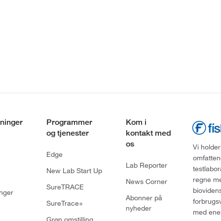
ninger
Programmer
Kom i
og tjenester
kontakt med
os
Vi holder
Edge
omfatten
Lab Reporter
testlabo
New Lab Start Up
regne med
News Corner
SureTRACE
bioviden
nger
Abonner på
forbrugs
SureTrace+
nyheder
med enes
Grøn omstilling