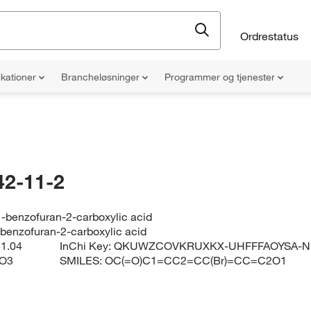
Ordrestatus
ikationer
Brancheløsninger
Programmer og tjenester
42-11-2
-benzofuran-2-carboxylic acid
benzofuran-2-carboxylic acid
1.04
InChi Key:
QKUWZCOVKRUXKX-UHFFFAOYSA-N
O3
SMILES:
OC(=O)C1=CC2=CC(Br)=CC=C2O1