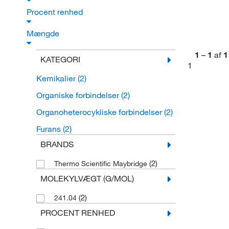
Procent renhed
Mængde
1
–
1
af
1
KATEGORI
1
Kemikalier
(2)
Organiske forbindelser
(2)
Organoheterocykliske forbindelser
(2)
Furans
(2)
BRANDS
(2)
Thermo Scientific Maybridge
MOLEKYLVÆGT (G/MOL)
(2)
241.04
PROCENT RENHED