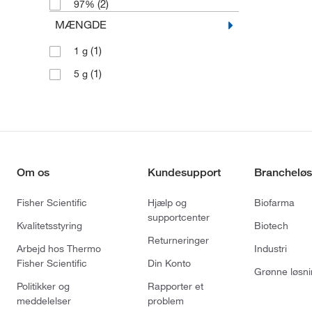
(2)
97%
MÆNGDE
(1)
1 g
(1)
5 g
Om os
Kundesupport
Brancheløs
Fisher Scientific
Hjælp og
Biofarma
supportcenter
Kvalitetsstyring
Biotech
Returneringer
Arbejd hos Thermo
Industri
Fisher Scientific
Din Konto
Grønne løsni
Politikker og
Rapporter et
meddelelser
problem