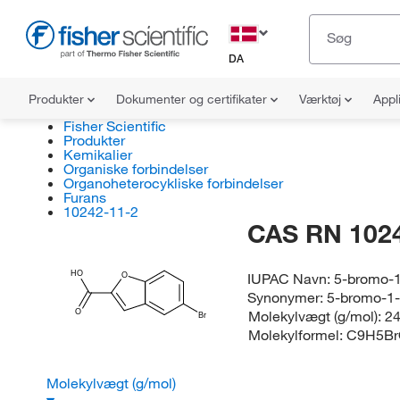
DA
Produkter
Dokumenter og certifikater
Værktøj
Appl
Fisher Scientific
Produkter
Kemikalier
Organiske forbindelser
Organoheterocykliske forbindelser
Furans
10242-11-2
CAS RN 102
HO
IUPAC Navn:
5-bromo-1
O
Synonymer:
5-bromo-1-
Molekylvægt (g/mol):
24
O
Br
Molekylformel:
C9H5Br
Molekylvægt (g/mol)