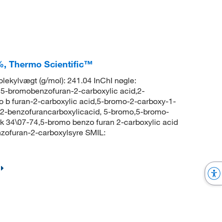
%, Thermo Scientific™
kylvægt (g/mol): 241.04 InChI nøgle:
omobenzofuran-2-carboxylic acid,2-
 b furan-2-carboxylic acid,5-bromo-2-carboxy-1-
,2-benzofurancarboxylicacid, 5-bromo,5-bromo-
k 34\07-74,5-bromo benzo furan 2-carboxylic acid
ofuran-2-carboxylsyre SMIL: