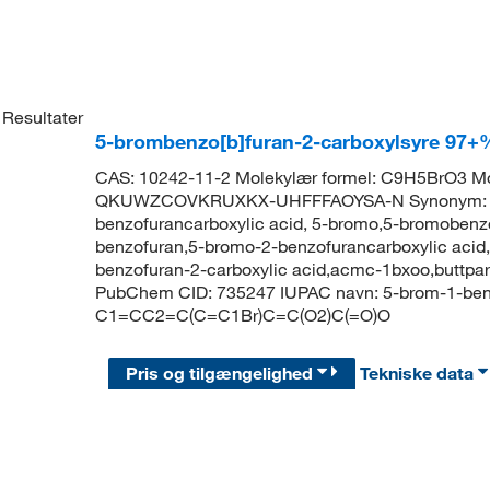
Resultater
5-brombenzo[b]furan-2-carboxylsyre 97+
CAS: 10242-11-2 Molekylær formel: C9H5BrO3 Mole
QKUWZCOVKRUXKX-UHFFFAOYSA-N Synonym: 5-br
benzofurancarboxylic acid, 5-bromo,5-bromobenzo
benzofuran,5-bromo-2-benzofurancarboxylic acid
benzofuran-2-carboxylic acid,acmc-1bxoo,buttpar
PubChem CID: 735247 IUPAC navn: 5-brom-1-benz
C1=CC2=C(C=C1Br)C=C(O2)C(=O)O
Pris og tilgængelighed
Tekniske data