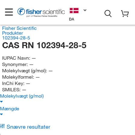
DA
Fisher Scientific
Produkter
102394-28-5
CAS RN 102394-28-5
IUPAC Navn:
—
Synonymer:
—
Molekylvægt (g/mol):
—
Molekylformel:
—
InChi Key:
—
SMILES:
—
Molekylvægt (g/mol)
Mængde
Snævre resultater