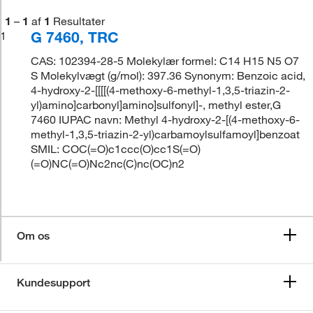
1
–
1
af
1
Resultater
G 7460, TRC
1
CAS: 102394-28-5 Molekylær formel: C14 H15 N5 O7
S Molekylvægt (g/mol): 397.36 Synonym: Benzoic acid,
4-hydroxy-2-[[[[(4-methoxy-6-methyl-1,3,5-triazin-2-
yl)amino]carbonyl]amino]sulfonyl]-, methyl ester,G
7460 IUPAC navn: Methyl 4-hydroxy-2-[(4-methoxy-6-
methyl-1,3,5-triazin-2-yl)carbamoylsulfamoyl]benzoat
SMIL: COC(=O)c1ccc(O)cc1S(=O)
(=O)NC(=O)Nc2nc(C)nc(OC)n2
Om os
Kundesupport