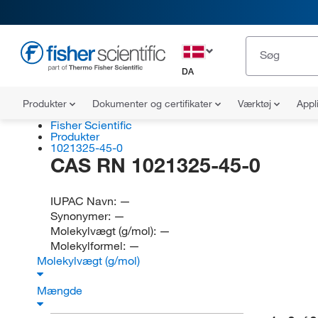
DA
Produkter
Dokumenter og certifikater
Værktøj
Appl
Fisher Scientific
Produkter
1021325-45-0
CAS RN 1021325-45-0
IUPAC Navn:
—
Synonymer:
—
Molekylvægt (g/mol):
—
Molekylformel:
—
Molekylvægt (g/mol)
Mængde