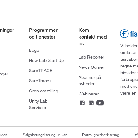
ninger
Programmer
Kom i
og tjenester
kontakt med
os
Vi holder
Edge
omfatten
Lab Reporter
testlabo
New Lab Start Up
regne med
News Corner
SureTRACE
bioviden
nger
Abonner på
forbrugs
SureTrace+
nyheder
med enes
Grøn omstilling
være en 
Webinarer
Unity Lab
Services
siden
Salgsbetingelser og -vilkår
Fortrolighedserklæring
af