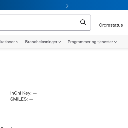
Ordrestatus
ikationer
Brancheløsninger
Programmer og tjenester
InChi Key:
—
SMILES:
—