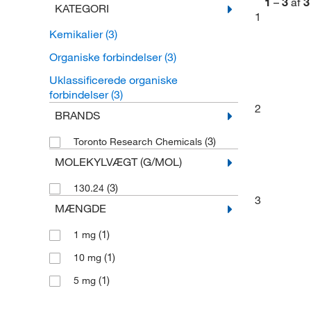
1
–
3
af
3
KATEGORI
1
Kemikalier
(3)
Organiske forbindelser
(3)
Uklassificerede organiske
forbindelser
(3)
2
BRANDS
(3)
Toronto Research Chemicals
MOLEKYLVÆGT (G/MOL)
(3)
130.24
3
MÆNGDE
(1)
1 mg
(1)
10 mg
(1)
5 mg