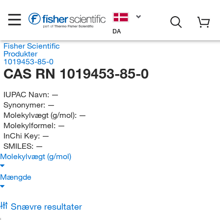
DA
Fisher Scientific
Produkter
1019453-85-0
CAS RN 1019453-85-0
IUPAC Navn:
—
Synonymer:
—
Molekylvægt (g/mol):
—
Molekylformel:
—
InChi Key:
—
SMILES:
—
Molekylvægt (g/mol)
Mængde
Snævre resultater