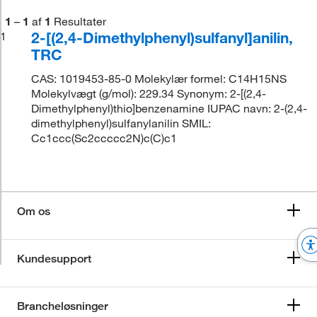
1
–
1
af
1
Resultater
2-[(2,4-Dimethylphenyl)sulfanyl]anilin,
1
TRC
CAS: 1019453-85-0 Molekylær formel: C14H15NS
Molekylvægt (g/mol): 229.34 Synonym: 2-[(2,4-
Dimethylphenyl)thio]benzenamine IUPAC navn: 2-(2,4-
dimethylphenyl)sulfanylanilin SMIL:
Cc1ccc(Sc2ccccc2N)c(C)c1
Om os
Kundesupport
Brancheløsninger