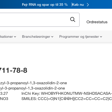
Fejr RNA og spar op til 35 %
Køb nu
Ordrestatus
ikationer
Brancheløsninger
Programmer og tjenester
711-78-8
nzyl-3-propanoyl-1,3-oxazolidin-2-one
zyl-3-propanoyl-1,3-oxazolidin-2-one
3.27
InChi Key:
WHOBYFHKONUTMW-NSHDSACASA
5NO3
SMILES:
CCC(=O)N1[C@@H](CC2=CC=CC=C2)