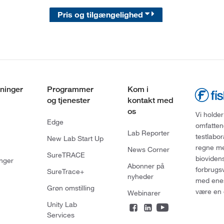
Pris og tilgængelighed
ninger
Programmer
Kom i
og tjenester
kontakt med
os
Vi holder
Edge
omfatten
Lab Reporter
testlabo
New Lab Start Up
regne med
News Corner
SureTRACE
bioviden
nger
Abonner på
forbrugs
SureTrace+
nyheder
med enes
Grøn omstilling
være en 
Webinarer
Unity Lab
Services