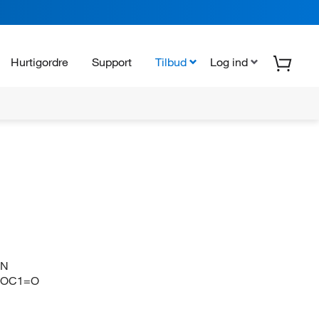
Hurtigordre
Support
Tilbud
Log ind
-N
COC1=O