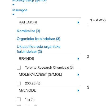
Molekylvægt (g/mol)
Mængde
1
–
3
af
3
KATEGORI
1
Kemikalier
(3)
Organiske forbindelser
(3)
Uklassificerede organiske
forbindelser
(3)
2
BRANDS
(3)
Toronto Research Chemicals
MOLEKYLVÆGT (G/MOL)
(3)
233.26
3
MÆNGDE
(1)
1 g