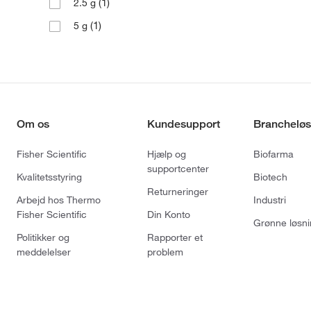
(1)
2.5 g
(1)
5 g
Om os
Kundesupport
Brancheløs
Fisher Scientific
Hjælp og
Biofarma
supportcenter
Kvalitetsstyring
Biotech
Returneringer
Arbejd hos Thermo
Industri
Fisher Scientific
Din Konto
Grønne løsni
Politikker og
Rapporter et
meddelelser
problem