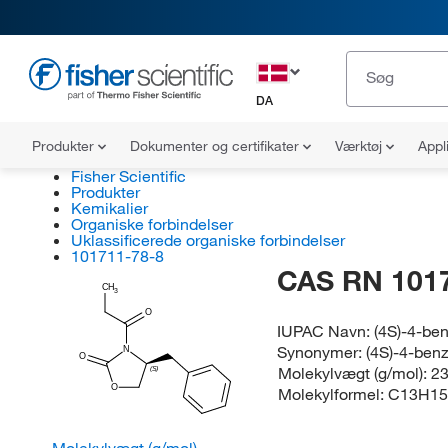
DA
Produkter
Dokumenter og certifikater
Værktøj
Appl
Fisher Scientific
Produkter
Kemikalier
Organiske forbindelser
Uklassificerede organiske forbindelser
101711-78-8
CAS RN 101
CH
3
O
IUPAC Navn:
(4S)-4-be
Synonymer:
(4S)-4-ben
N
O
Molekylvægt (g/mol):
23
(S)
O
Molekylformel:
C13H1