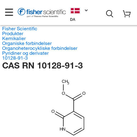
DA
Fisher Scientific
Produkter
Kemikalier
Organiske forbindelser
Organoheterocykliske forbindelser
Pyridiner og derivater
10128-91-3
CAS RN 10128-91-3
CH
3
O
O
O
HN