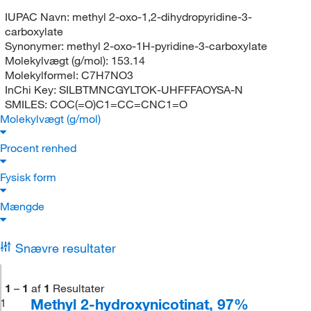
IUPAC Navn:
methyl 2-oxo-1,2-dihydropyridine-3-
carboxylate
Synonymer:
methyl 2-oxo-1H-pyridine-3-carboxylate
Molekylvægt (g/mol):
153.14
Molekylformel:
C7H7NO3
InChi Key:
SILBTMNCGYLTOK-UHFFFAOYSA-N
SMILES:
COC(=O)C1=CC=CNC1=O
Molekylvægt (g/mol)
Procent renhed
Fysisk form
Mængde
Snævre resultater
1
–
1
af
1
Resultater
Methyl 2-hydroxynicotinat, 97%
1