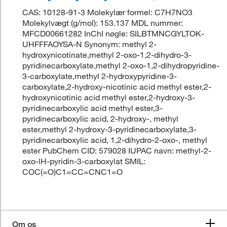
CAS: 10128-91-3 Molekylær formel: C7H7NO3
Molekylvægt (g/mol): 153.137 MDL nummer:
MFCD00661282 InChI nøgle: SILBTMNCGYLTOK-
UHFFFAOYSA-N Synonym: methyl 2-
hydroxynicotinate,methyl 2-oxo-1,2-dihydro-3-
pyridinecarboxylate,methyl 2-oxo-1,2-dihydropyridine-
3-carboxylate,methyl 2-hydroxypyridine-3-
carboxylate,2-hydroxy-nicotinic acid methyl ester,2-
hydroxynicotinic acid methyl ester,2-hydroxy-3-
pyridinecarboxylic acid methyl ester,3-
pyridinecarboxylic acid, 2-hydroxy-, methyl
ester,methyl 2-hydroxy-3-pyridinecarboxylate,3-
pyridinecarboxylic acid, 1,2-dihydro-2-oxo-, methyl
ester PubChem CID: 579028 IUPAC navn: methyl-2-
oxo-lH-pyridin-3-carboxylat SMIL:
COC(=O)C1=CC=CNC1=O
Om os