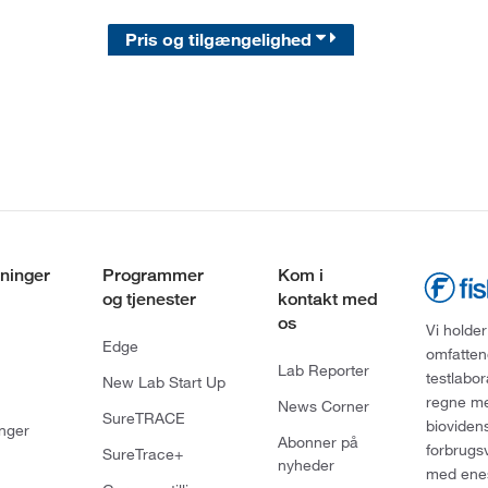
Pris og tilgængelighed
ninger
Programmer
Kom i
og tjenester
kontakt med
os
Vi holder
Edge
omfatten
Lab Reporter
testlabo
New Lab Start Up
regne med
News Corner
SureTRACE
bioviden
nger
Abonner på
forbrugs
SureTrace+
nyheder
med enes