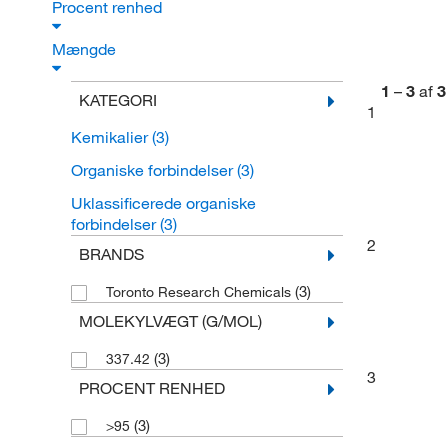
Procent renhed
Mængde
1
–
3
af
3
KATEGORI
1
Kemikalier
(3)
Organiske forbindelser
(3)
Uklassificerede organiske
forbindelser
(3)
2
BRANDS
(3)
Toronto Research Chemicals
MOLEKYLVÆGT (G/MOL)
(3)
337.42
3
PROCENT RENHED
(3)
>95