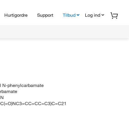
Hurtigordre
Support
Tilbud
Log ind
-yl N-phenylcarbamate
carbamate
-N
(OC(=O)NC3=CC=CC=C3)C=C21