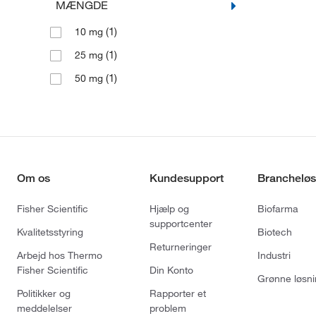
MÆNGDE
(1)
10 mg
(1)
25 mg
(1)
50 mg
Om os
Kundesupport
Brancheløs
Fisher Scientific
Hjælp og
Biofarma
supportcenter
Kvalitetsstyring
Biotech
Returneringer
Arbejd hos Thermo
Industri
Fisher Scientific
Din Konto
Grønne løsni
Politikker og
Rapporter et
meddelelser
problem