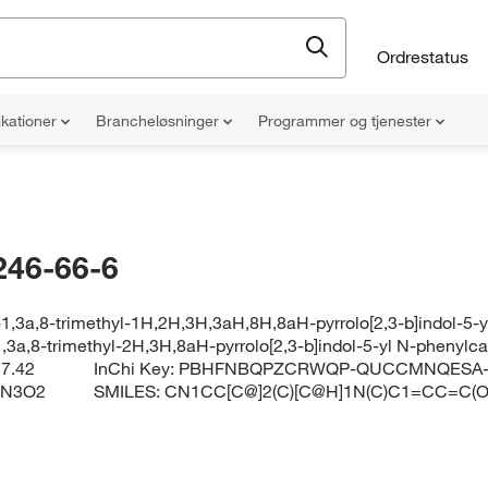
Ordrestatus
ikationer
Brancheløsninger
Programmer og tjenester
246-66-6
-1,3a,8-trimethyl-1H,2H,3H,3aH,8H,8aH-pyrrolo[2,3-b]indol-5
1,3a,8-trimethyl-2H,3H,8aH-pyrrolo[2,3-b]indol-5-yl N-phenyl
7.42
InChi Key:
PBHFNBQPZCRWQP-QUCCMNQESA
3N3O2
SMILES:
CN1CC[C@]2(C)[C@H]1N(C)C1=CC=C