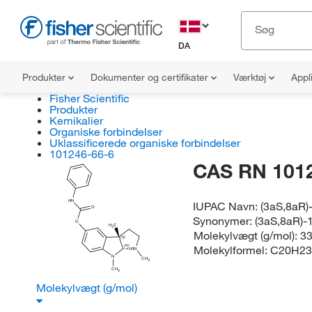
DA
Produkter
Dokumenter og certifikater
Værktøj
Appl
Fisher Scientific
Produkter
Kemikalier
Organiske forbindelser
Uklassificerede organiske forbindelser
101246-66-6
CAS RN 101
HN
IUPAC Navn:
(3aS,8aR)
O
Synonymer:
(3aS,8aR)-
O
H
C
3
Molekylvægt (g/mol):
33
(S)
Molekylformel:
C20H2
(R)
N
N
CH
3
CH
3
Molekylvægt (g/mol)