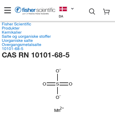
DA
Fisher Scientific
Produkter
Kemikalier
Salte og uorganiske stoffer
Uorganiske salte
Overgangsmetalsalte
10101-68-5
CAS RN 10101-68-5
O
O
S
O
O
Mn