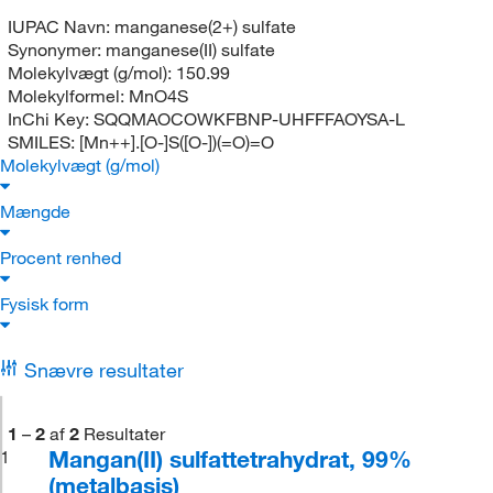
IUPAC Navn:
manganese(2+) sulfate
Synonymer:
manganese(II) sulfate
Molekylvægt (g/mol):
150.99
Molekylformel:
MnO4S
InChi Key:
SQQMAOCOWKFBNP-UHFFFAOYSA-L
SMILES:
[Mn++].[O-]S([O-])(=O)=O
Molekylvægt (g/mol)
Mængde
Procent renhed
Fysisk form
Snævre resultater
1
–
2
af
2
Resultater
Mangan(II) sulfattetrahydrat, 99%
1
(metalbasis)