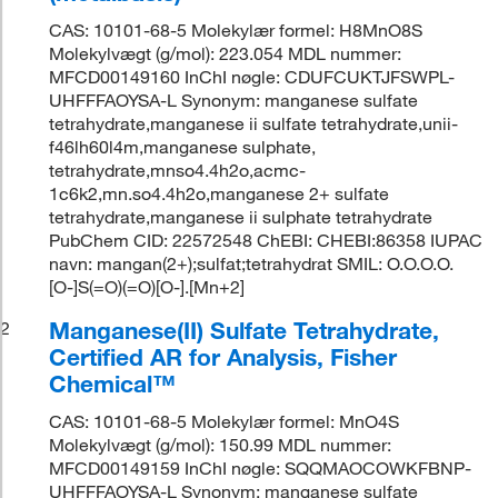
CAS: 10101-68-5 Molekylær formel: H8MnO8S
Molekylvægt (g/mol): 223.054 MDL nummer:
MFCD00149160 InChI nøgle: CDUFCUKTJFSWPL-
UHFFFAOYSA-L Synonym: manganese sulfate
tetrahydrate,manganese ii sulfate tetrahydrate,unii-
f46lh60l4m,manganese sulphate,
tetrahydrate,mnso4.4h2o,acmc-
1c6k2,mn.so4.4h2o,manganese 2+ sulfate
tetrahydrate,manganese ii sulphate tetrahydrate
PubChem CID: 22572548 ChEBI: CHEBI:86358 IUPAC
navn: mangan(2+);sulfat;tetrahydrat SMIL: O.O.O.O.
[O-]S(=O)(=O)[O-].[Mn+2]
Manganese(II) Sulfate Tetrahydrate,
2
Certified AR for Analysis, Fisher
Chemical™
CAS: 10101-68-5 Molekylær formel: MnO4S
Molekylvægt (g/mol): 150.99 MDL nummer:
MFCD00149159 InChI nøgle: SQQMAOCOWKFBNP-
UHFFFAOYSA-L Synonym: manganese sulfate