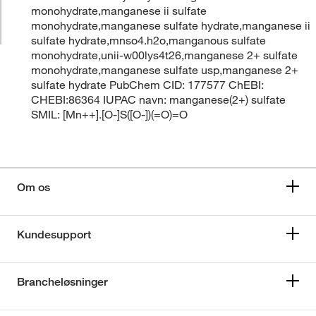
monohydrate,manganese ii sulfate
monohydrate,manganese sulfate hydrate,manganese ii
sulfate hydrate,mnso4.h2o,manganous sulfate
monohydrate,unii-w00lys4t26,manganese 2+ sulfate
monohydrate,manganese sulfate usp,manganese 2+
sulfate hydrate PubChem CID: 177577 ChEBI:
CHEBI:86364 IUPAC navn: manganese(2+) sulfate
SMIL: [Mn++].[O-]S([O-])(=O)=O
Om os
Kundesupport
Brancheløsninger