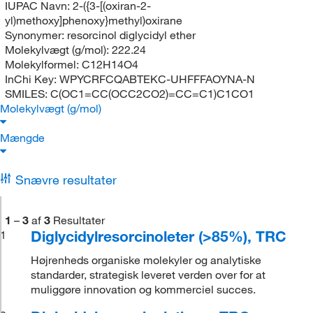
IUPAC Navn:
2-({3-[(oxiran-2-
yl)methoxy]phenoxy}methyl)oxirane
Synonymer:
resorcinol diglycidyl ether
Molekylvægt (g/mol):
222.24
Molekylformel:
C12H14O4
InChi Key:
WPYCRFCQABTEKC-UHFFFAOYNA-N
SMILES:
C(OC1=CC(OCC2CO2)=CC=C1)C1CO1
Molekylvægt (g/mol)
Mængde
Snævre resultater
1
–
3
af
3
Resultater
Diglycidylresorcinoleter (>85%), TRC
1
Højrenheds organiske molekyler og analytiske
standarder, strategisk leveret verden over for at
muliggøre innovation og kommerciel succes.