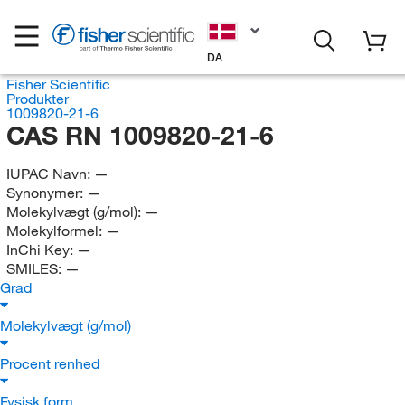
DA
Fisher Scientific
Produkter
1009820-21-6
CAS RN 1009820-21-6
IUPAC Navn:
—
Synonymer:
—
Molekylvægt (g/mol):
—
Molekylformel:
—
InChi Key:
—
SMILES:
—
Grad
Molekylvægt (g/mol)
Procent renhed
Fysisk form