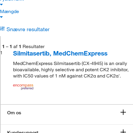
Mængde
Snævre resultater
1
–
1
af
1
Resultater
Silmitasertib, MedChemExpress
1
MedChemExpress Silmitasertib (CX-4945) is an orally
bioavailable, highly selective and potent CK2 inhibitor,
with IC50 values of 1 nM against CK2α and CK2α'.
Om os
Kundesupport