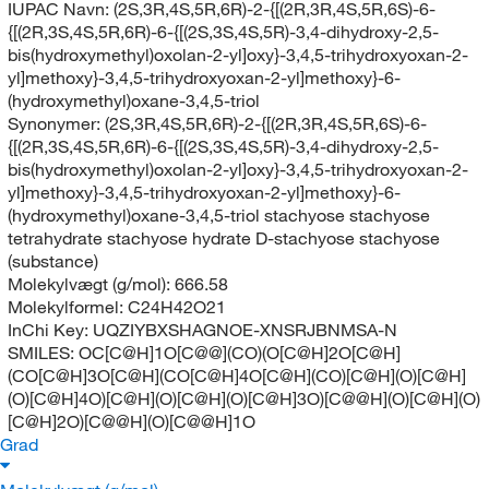
IUPAC Navn:
(2S,3R,4S,5R,6R)-2-{[(2R,3R,4S,5R,6S)-6-
{[(2R,3S,4S,5R,6R)-6-{[(2S,3S,4S,5R)-3,4-dihydroxy-2,5-
bis(hydroxymethyl)oxolan-2-yl]oxy}-3,4,5-trihydroxyoxan-2-
yl]methoxy}-3,4,5-trihydroxyoxan-2-yl]methoxy}-6-
(hydroxymethyl)oxane-3,4,5-triol
Synonymer:
(2S,3R,4S,5R,6R)-2-{[(2R,3R,4S,5R,6S)-6-
{[(2R,3S,4S,5R,6R)-6-{[(2S,3S,4S,5R)-3,4-dihydroxy-2,5-
bis(hydroxymethyl)oxolan-2-yl]oxy}-3,4,5-trihydroxyoxan-2-
yl]methoxy}-3,4,5-trihydroxyoxan-2-yl]methoxy}-6-
(hydroxymethyl)oxane-3,4,5-triol stachyose stachyose
tetrahydrate stachyose hydrate D-stachyose stachyose
(substance)
Molekylvægt (g/mol):
666.58
Molekylformel:
C24H42O21
InChi Key:
UQZIYBXSHAGNOE-XNSRJBNMSA-N
SMILES:
OC[C@H]1O[C@@](CO)(O[C@H]2O[C@H]
(CO[C@H]3O[C@H](CO[C@H]4O[C@H](CO)[C@H](O)[C@H]
(O)[C@H]4O)[C@H](O)[C@H](O)[C@H]3O)[C@@H](O)[C@H](O)
[C@H]2O)[C@@H](O)[C@@H]1O
Grad