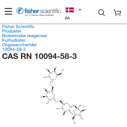
DA
Fisher Scientific
Produkter
Biokemiske reagenser
Kulhydrater
Oligosaccharider
10094-58-3
CAS RN 10094-58-3
OH
HO
OH
(R)
(S)
(R)
(R)
HO
O
(S)
O
HO
(R)
(R)
O
(S)
HO
(S)
(R)
O
O
HO
(R)
O
OH
(R)
(S)
(S)
HO
OH
(R)
O
(S)
(S)
OH
(R)
HO
(S)
OH
OH