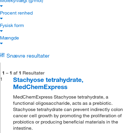
Molekylvægt (g/mol)
Procent renhed
Fysisk form
Mængde
Snævre resultater
1
–
1
af
1
Resultater
Stachyose tetrahydrate,
1
MedChemExpress
MedChemExpress Stachyose tetrahydrate, a
functional oligosaccharide, acts as a prebiotic.
Stachyose tetrahydrate can prevent indirectly colon
cancer cell growth by promoting the proliferation of
probiotics or producing beneficial materials in the
intestine.