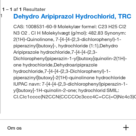
1
–
1
af
1
Resultater
Dehydro Aripiprazol Hydrochlorid, TRC
1
CAS: 1008531-60-9 Molekylær formel: C23 H25 Cl2
N3 O2 . Cl H Molekylvægt (g/mol): 482.83 Synonym:
2(1H)-Quinolinone, 7-[4-[4-(2,3-dichlorophenyl)-1-
piperazinyl]butoxy]-, hydrochloride (1:1),Dehydro
Aripiprazole hydrochloride,7-[4-[4-(2,3-
Dichlorophenyl)piperazin-1-yl]butoxy]quinolin-2(1H)-
one hydrochloride,Dehydroaripiprazole
hydrochloride,7-[4-[4-(2,3-Dichlorophenyl)-1-
piperazinyl]butoxy]-2(1H)-quinolinone hydrochloride
IUPAC navn: 7-[4-[4-(2,3-dichlorophenyl)piperazin-1-
yl]butoxy]-1H-quinolin-2-one; hydrochlorid SMIL:
Cl.Clc1cccc(N2CCN(CCCCOc3ccc4C=CC(=O)Nc4c3)
Om os