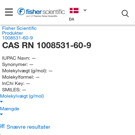
DA
Fisher Scientific
Produkter
1008531-60-9
CAS RN 1008531-60-9
IUPAC Navn:
—
Synonymer:
—
Molekylvægt (g/mol):
—
Molekylformel:
—
InChi Key:
—
SMILES:
—
Molekylvægt (g/mol)
Mængde
Snævre resultater