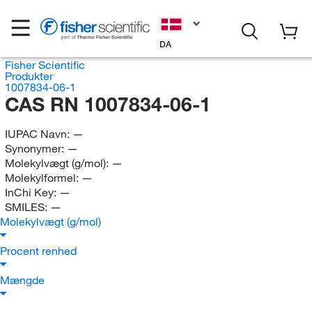
DA
Fisher Scientific
Produkter
1007834-06-1
CAS RN 1007834-06-1
IUPAC Navn:
—
Synonymer:
—
Molekylvægt (g/mol):
—
Molekylformel:
—
InChi Key:
—
SMILES:
—
Molekylvægt (g/mol)
Procent renhed
Mængde