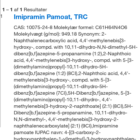
1
–
1
af
1
Resultater
Imipramin Pamoat, TRC
1
CAS: 10075-24-8 Molekylær formel: C61H64N4O6
Molekylvægt (g/mol): 949.18 Synonym: 2-
Naphthalenecarboxylic acid, 4,4'-methylenebis[3-
hydroxy-, compd. with 10,11-dihydro-N,N-dimethyl-5H-
dibenz[b,f]azepine-5-propanamine (1:2),2-Naphthoic
acid, 4,4'-methylenebis[3-hydroxy-, compd. with 5-[3-
(dimethylamino)propyl]-10,11-dihydro-5H-
dibenz[b,f]azepine (1:2) (8CI),2-Naphthoic acid, 4,4'-
methylenebis[3-hydroxy-, compd. with 5-[3-
(dimethylamino)propyl]-10,11-dihydro-5H-
dibenz[b,f]azepine (7CI),5H-Dibenz[b,f]azepine, 5-[3-
(dimethylamino)propyl]-10,11-dihydro-, 4,4'-
methylenebis[3-hydroxy-2-naphthoate] (2:1) (8CI),5H-
Dibenz[b,f]azepine-5-propanamine, 10,11-dihydro-
N,N-dimethyl-, 4,4'-methylenebis[3-hydroxy-2-
naphthalenecarboxylate] (2:1) (9CI),Imipramine
pamoate IUPAC navn: 4-[(3-carboxy-2-
hydroxynaphthalen-1-yl)methyl]-3-hydroxynaphthalen-