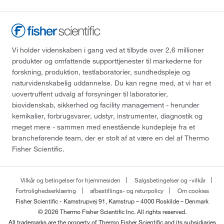
Vi holder videnskaben i gang ved at tilbyde over 2,6 millioner
produkter og omfattende supporttjenester til markederne for
forskning, produktion, testlaboratorier, sundhedspleje og
naturvidenskabelig uddannelse. Du kan regne med, at vi har et
uovertruffent udvalg af forsyninger til laboratorier,
biovidenskab, sikkerhed og facility management - herunder
kemikalier, forbrugsvarer, udstyr, instrumenter, diagnostik og
meget mere - sammen med enestående kundepleje fra et
brancheførende team, der er stolt af at være en del af Thermo
Fisher Scientific.
Vilkår og betingelser for hjemmesiden
Salgsbetingelser og -vilkår
Fortrolighedserklæring
afbestillings- og returpolicy
Om cookies
Fisher Scientific - Kamstrupvej 91, Kamstrup – 4000 Roskilde – Denmark
© 2026 Thermo Fisher Scientific Inc. All rights reserved.
All trademarks are the property of Thermo Fisher Scientific and its subsidiaries