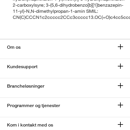
2-carboxylsyre; 3-(5,6-dihydrobenzo[b][1]benzazepin-
11-yl)-N,N-dimethylpropan-1-amin SMIL:
CN(C)CCCN1c2ccccc2CCc3ccccc13.OC(=O)c4cc5cccc
Om os
Kundesupport
Brancheløsninger
Programmer og tjenester
Kom i kontakt med os