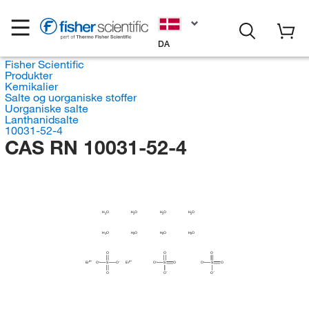
DA
Fisher Scientific
Produkter
Kemikalier
Salte og uorganiske stoffer
Uorganiske salte
Lanthanidsalte
10031-52-4
CAS RN 10031-52-4
H
H
H
H
O
O
O
O
2
2
2
2
H
H
H
H
O
O
O
O
2
2
2
2
O
O
O
Er
O
S
O
Er
O
S
O
O
S
O
O
O
O