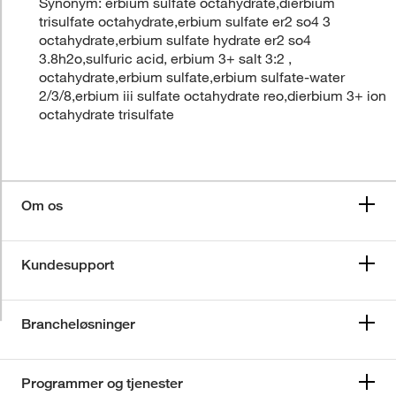
Synonym: erbium sulfate octahydrate,dierbium
trisulfate octahydrate,erbium sulfate er2 so4 3
octahydrate,erbium sulfate hydrate er2 so4
3.8h2o,sulfuric acid, erbium 3+ salt 3:2 ,
octahydrate,erbium sulfate,erbium sulfate-water
2/3/8,erbium iii sulfate octahydrate reo,dierbium 3+ ion
octahydrate trisulfate
Om os
Kundesupport
Brancheløsninger
Programmer og tjenester