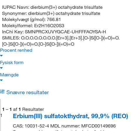
IUPAC Navn:
dierbium(3+) octahydrate trisulfate
Synonymer:
dierbium(3+) octahydrate trisulfate
Molekylvægt (g/mol):
766.81
Molekylformel:
Er2H16O20S3
InChi Key:
SMNPRCXUVYGCAE-UHFFFAOYSA-H
SMILES:
O.O.O.O.O.O.O.O.[Er+3].[Er+3].[O-]S([O-])(=O)=O.
[O-]S([O-])(=O)=O.[O-]S([O-])(=O)=O
Procent renhed
Fysisk form
Mængde
Snævre resultater
1
–
1
af
1
Resultater
Erbium(III) sulfatokthydrat, 99,9% (REO)
1
CAS: 10031-52-4 MDL nummer: MFCD00149696