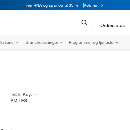
Fejr RNA og spar op til 35 %
Køb nu
Ordrestatus
ikationer
Brancheløsninger
Programmer og tjenester
InChi Key:
—
SMILES:
—