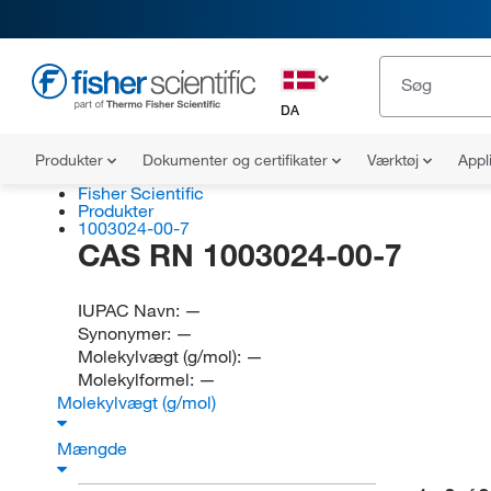
DA
Produkter
Dokumenter og certifikater
Værktøj
Appl
Fisher Scientific
Produkter
1003024-00-7
CAS RN 1003024-00-7
IUPAC Navn:
—
Synonymer:
—
Molekylvægt (g/mol):
—
Molekylformel:
—
Molekylvægt (g/mol)
Mængde