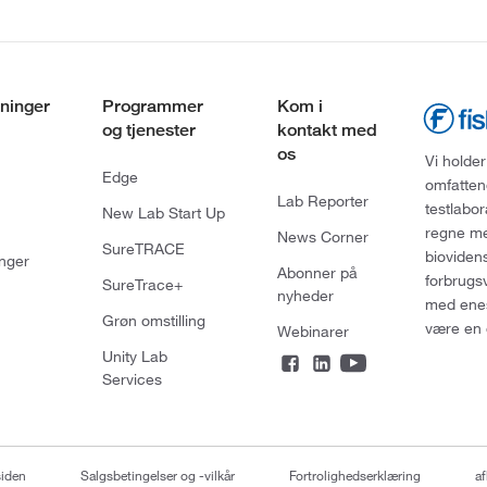
ninger
Programmer
Kom i
og tjenester
kontakt med
os
Vi holder
Edge
omfatten
Lab Reporter
testlabo
New Lab Start Up
regne med
News Corner
SureTRACE
bioviden
nger
Abonner på
forbrugs
SureTrace+
nyheder
med enes
Grøn omstilling
være en 
Webinarer
Unity Lab
Services
siden
Salgsbetingelser og -vilkår
Fortrolighedserklæring
af