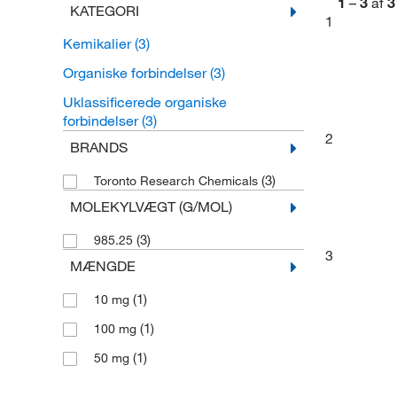
1
–
3
af
3
KATEGORI
1
Kemikalier
(3)
Organiske forbindelser
(3)
Uklassificerede organiske
forbindelser
(3)
2
BRANDS
(3)
Toronto Research Chemicals
MOLEKYLVÆGT (G/MOL)
(3)
985.25
3
MÆNGDE
(1)
10 mg
(1)
100 mg
(1)
50 mg