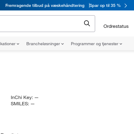
Fremragende tilbud på væskehåndtering
Spar op til 35 %
Ordrestatus
ikationer
Brancheløsninger
Programmer og tjenester
InChi Key:
—
SMILES:
—