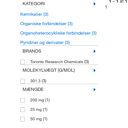
1
–
1
af
1
KATEGORI
1
Kemikalier
(3)
Organiske forbindelser
(3)
Organoheterocykliske forbindelser
(3)
Pyridiner og derivater
(3)
BRANDS
(3)
Toronto Research Chemicals
MOLEKYLVÆGT (G/MOL)
(3)
301.3
MÆNGDE
(1)
200 mg
(1)
25 mg
(1)
50 mg