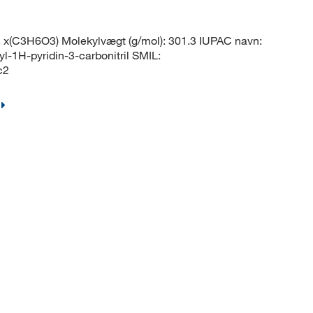
x(C3H6O3) Molekylvægt (g/mol): 301.3 IUPAC navn:
l-1H-pyridin-3-carbonitril SMIL:
c2