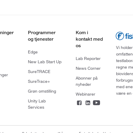
ninger
Programmer
Kom i
og tjenester
kontakt med
os
Vi holder
Edge
omfatten
Lab Reporter
testlabo
New Lab Start Up
regne med
News Corner
SureTRACE
bioviden
nger
Abonner på
forbrugs
SureTrace+
nyheder
med enes
Grøn omstilling
være en 
Webinarer
Unity Lab
Services