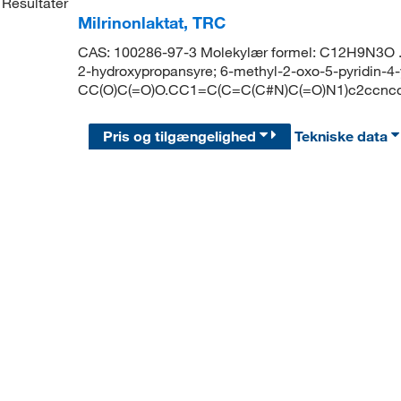
Resultater
Milrinonlaktat, TRC
CAS: 100286-97-3 Molekylær formel: C12H9N3O . 
2-hydroxypropansyre; 6-methyl-2-oxo-5-pyridin-4-y
CC(O)C(=O)O.CC1=C(C=C(C#N)C(=O)N1)c2ccnc
Pris og tilgængelighed
Tekniske data