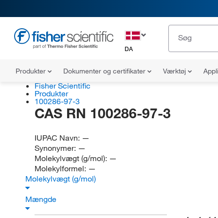
DA
Produkter
Dokumenter og certifikater
Værktøj
Appl
Fisher Scientific
Produkter
100286-97-3
CAS RN 100286-97-3
IUPAC Navn:
—
Synonymer:
—
Molekylvægt (g/mol):
—
Molekylformel:
—
Molekylvægt (g/mol)
Mængde