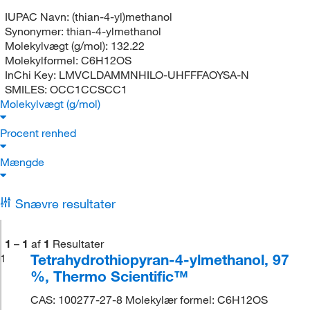
IUPAC Navn:
(thian-4-yl)methanol
Synonymer:
thian-4-ylmethanol
Molekylvægt (g/mol):
132.22
Molekylformel:
C6H12OS
InChi Key:
LMVCLDAMMNHILO-UHFFFAOYSA-N
SMILES:
OCC1CCSCC1
Molekylvægt (g/mol)
Procent renhed
Mængde
Snævre resultater
1
–
1
af
1
Resultater
Tetrahydrothiopyran-4-ylmethanol, 97
1
%, Thermo Scientific™
CAS: 100277-27-8 Molekylær formel: C6H12OS