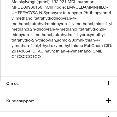
Molekylvægt (g/mol): 132.221 MDL nummer:
MFCD09966150 InChI nøgle: LMVCLDAMMNHILO-
UHFFFAOYSA-N Synonym: tetrahydro-2h-thiopyran-4-
yl methanol,tetrahydrothiopyran-4-
methanol,tetrahydrothiopyran-4-ylmethanol,thian-4-yl
methanol,2h-thiopyran-4-methanol, tetrahydro,2h-
thiopyran-4-methanol,tetrahydro,4-hydroxymethyl
tetrahydro-2h-thiopyran,acmc-20dmhk,thian-4-
ylmethan-1-ol,4-hydroxymethyl thiane PubChem CID:
20143654 IUPAC navn: thian-4-ylmethanol SMIL:
C1CSCCC1CO
Om os
Kundesupport