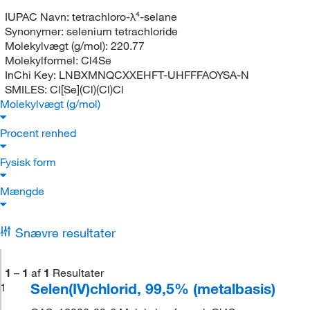
IUPAC Navn:
tetrachloro-λ⁴-selane
Synonymer:
selenium tetrachloride
Molekylvægt (g/mol):
220.77
Molekylformel:
Cl4Se
InChi Key:
LNBXMNQCXXEHFT-UHFFFAOYSA-N
SMILES:
Cl[Se](Cl)(Cl)Cl
Molekylvægt (g/mol)
Procent renhed
Fysisk form
Mængde
Snævre resultater
1
–
1
af
1
Resultater
Selen(IV)chlorid, 99,5% (metalbasis)
1