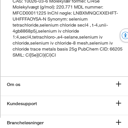
CAS: 10026-03-6 Molekylær formel: Cl4Se
Molekylvægt (g/mol): 220.771 MDL nummer:
MFCD00011225 InChI nøgle: LNBXMNQCXXEHFT-
UHFFFAOYSA-N Synonym: selenium
tetrachloride,selenium chloride secl4 , t-4,unii-
4gb8868p5j,selenium iv chloride
1:4,secl4,tetrachloro-,e4-selane,selenium iv
chloride,selenium iv chloride-8 mesh,selenium iv
chloride trace metals basis 25g PubChem CID: 66205
SMIL: Cl[Se](Cl)(Cl)Cl
Om os
Kundesupport
Brancheløsninger