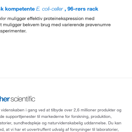
sk kompetente
E. coli-celler
, 96-rørs rack
muliggør effektiv proteinekspression med
ller
atet muliggør bekvem brug med varierende prøvenumre
ksperimenter.
 videnskaben i gang ved at tilbyde over 2,6 millioner produkter og
de supporttjenester til markederne for forskning, produktion,
ratorier, sundhedspleje og naturvidenskabelig uddannelse. Du kan
, at vi har et uovertruffent udvalg af forsyninger til laboratorier,