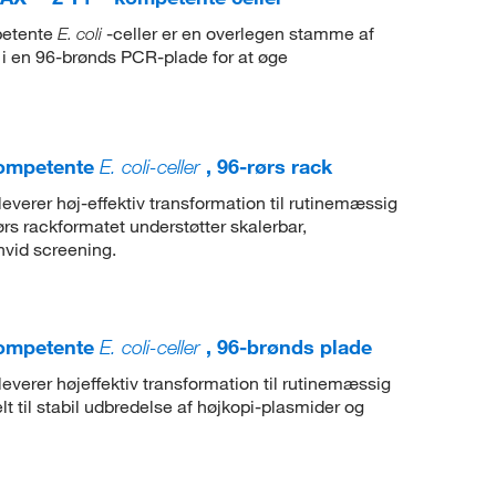
etente
-celler er en overlegen stamme af
E. coli
 i en 96-brønds PCR-plade for at øge
kompetente
E. coli-celler
, 96-rørs rack
leverer høj-effektiv transformation til rutinemæssig
rs rackformatet understøtter skalerbar,
vid screening.
kompetente
E. coli-celler
, 96-brønds plade
leverer højeffektiv transformation til rutinemæssig
lt til stabil udbredelse af højkopi-plasmider og