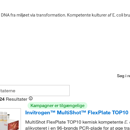
e DNA fra miljøet via transformation. Kompetente kulturer af E. coli brug
Søg i r
24
Resultater
Kampagner er tilgængelige
Invitrogen™ MultiShot™ FlexPlate TOP10 
MultiShot FlexPlate TOP10 kemisk kompetente
E. 
alikvoteret i en 96-brønds PCR-plade for at øge tr