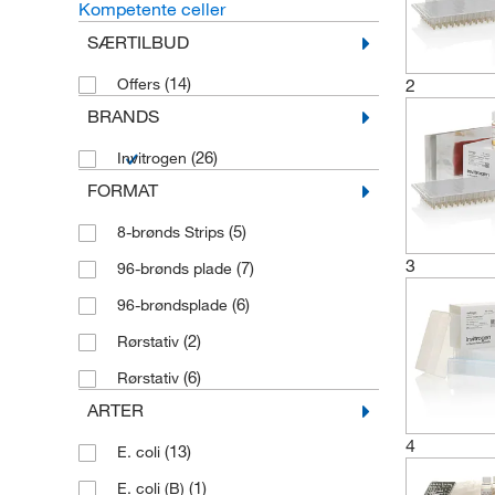
Kompetente celler
SÆRTILBUD
(14)
Offers
2
BRANDS
(26)
Invitrogen
FORMAT
(5)
8-brønds Strips
3
(7)
96-brønds plade
(6)
96-brøndsplade
(2)
Rørstativ
(6)
Rørstativ
ARTER
4
(13)
E. coli
(1)
E. coli (B)