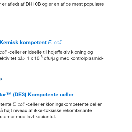
r er afledt af DH10B og er en af de mest populære
0 Kemisk kompetent
E. coli
-celler er ideelle til højeffektiv kloning og
coli
8
ektivitet på> 1 x 10
cfu/μ g med kontrolplasmid-
tar™ (DE3) Kompetente celler
etente
-celler er kloningskompetente celler
E. coli
på højt niveau af ikke-toksiske rekombinante
stemer med lavt kopiantal.