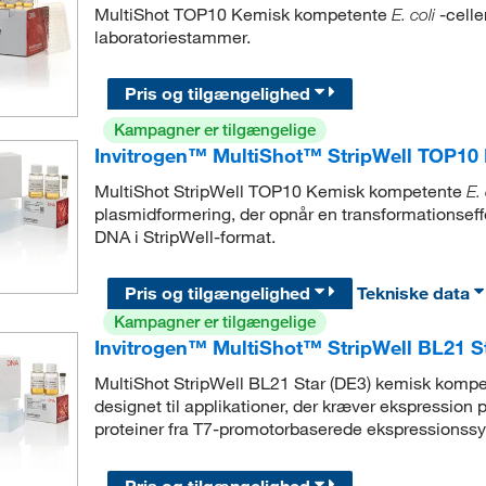
MultiShot TOP10 Kemisk kompetente
-celle
E. coli
laboratoriestammer.
Pris og tilgængelighed
Kampagner er tilgængelige
Invitrogen™ MultiShot™ StripWell TOP1
MultiShot StripWell TOP10 Kemisk kompetente
E. 
plasmidformering, der opnår en transformationseff
DNA i StripWell-format.
Pris og tilgængelighed
Tekniske data
Kampagner er tilgængelige
Invitrogen™ MultiShot™ StripWell BL21 S
MultiShot StripWell BL21 Star (DE3) kemisk komp
designet til applikationer, der kræver ekspression 
proteiner fra T7-promotorbaserede ekspressionssy
Pris og tilgængelighed