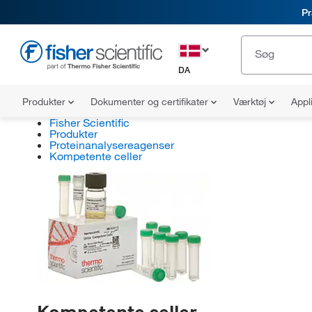
Pr
DA
Produkter
Dokumenter og certifikater
Værktøj
Appl
Fisher Scientific
Produkter
Proteinanalysereagenser
Kompetente celler