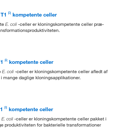
R
 T1
kompetente celler
nte
-celler er kloningskompetente celler præ-
E. coli
ansformationsproduktiviteten.
R
T1
kompetente celler
e
-celler er kloningskompetente celler afledt af
E. coli
i mange daglige kloningsapplikationer.
R
T1
kompetente celler
e
-celler er kloningskompetente celler pakket i
E. coli
øge produktiviteten for bakterielle transformationer