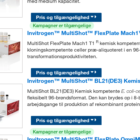
med medium kapacitet.
Pris og tilgængelighed
Kampagner er tilgængelige
Invitrogen™ MultiShot™ FlexPlate Mach
R
MultiShot FlexPlate Mach1 T1
kemisk kompeten
kloningskompetente celler præ-aliquoteret i en 96
transformationsproduktiviteten.
Pris og tilgængelighed
Invitrogen™ MultiShot™ BL21(DE3) Kemi
MultiShot BL21(DE3) Kemisk kompetente
E. coli-ce
fleksibelt 96-brøndsformat. Den kan brydes op i 8
arbejdsgange til produktion af rekombinant protein
Pris og tilgængelighed
Kampagner er tilgængelige
Invitrogen™ MultiShot™ FlexPlate Omni