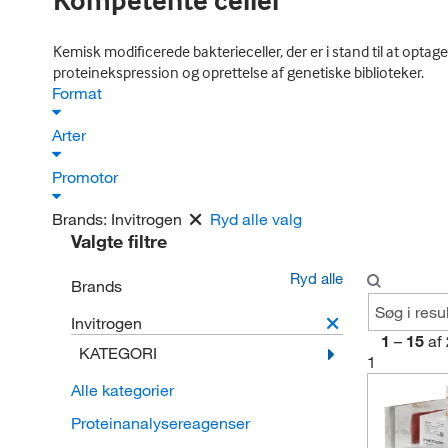
Kompetente celler
Kemisk modificerede bakterieceller, der er i stand til at optag
proteinekspression og oprettelse af genetiske biblioteker.
Format
Arter
Promotor
Brands:
Invitrogen
Ryd alle valg
Valgte filtre
Ryd alle
Brands
Invitrogen
1
–
15
af
KATEGORI
1
Alle kategorier
Proteinanalysereagenser