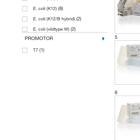
(8)
E. coli (K12)
(2)
E. coli (K12/B hybrid)
(2)
E. coli (vildtype W)
5
PROMOTOR
(1)
T7
6