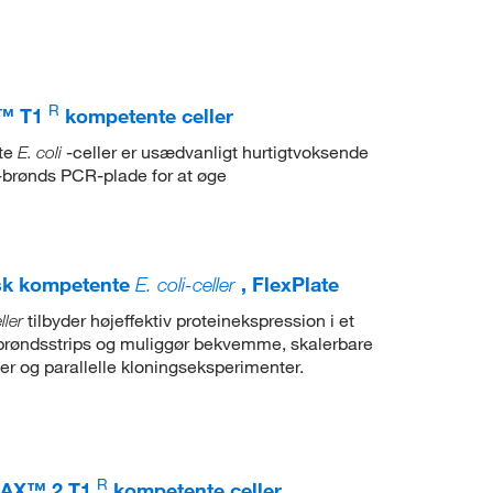
R
1™ T1
kompetente celler
te
-celler er usædvanligt hurtigtvoksende
E. coli
-brønds PCR-plade for at øge
sk kompetente
E. coli-celler
, FlexPlate
tilbyder højeffektiv proteinekspression i et
ller
-brøndsstrips og muliggør bekvemme, skalerbare
er og parallelle kloningseksperimenter.
R
MAX™ 2 T1
kompetente celler