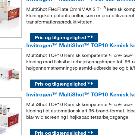
R
MultiShot FlexPlate OmniMAX 2 T1
kemisk komp
kloningskompetente celler, som er præ-alikvoteret
transformationsproduktiviteten.
Pris og tilgængelighed
Invitrogen™ MultiShot™ TOP10 Kemisk 
MultiShot TOP10 Kemisk kompetente
E. coli-celler
kloning med fleksibel arbejdsgangskapacitet. 96-rø
højgennemstrømningsplasmid-udbredelse og blå/h
Pris og tilgængelighed
Invitrogen™ MultiShot™ TOP10 Kemisk 
MultiShot TOP10 Kemisk kompetente
E. coli-celler
kloning i et automationsklart 96-brønd-format. Idee
blå/hvid screening i højkapacitetsarbejdsgange.
Pris og tilgængelighed