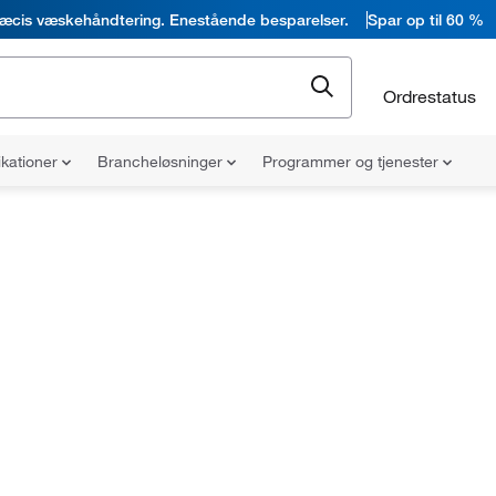
æcis væskehåndtering. Enestående besparelser.
Spar op til 60 %
Ordrestatus
ikationer
Brancheløsninger
Programmer og tjenester