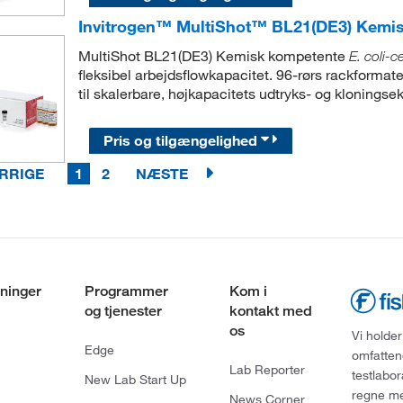
Invitrogen™ MultiShot™ BL21(DE3) Kemi
MultiShot BL21(DE3) Kemisk kompetente
E. coli-ce
fleksibel arbejdsflowkapacitet. 96-rørs rackform
til skalerbare, højkapacitets udtryks- og kloningse
Pris og tilgængelighed
RRIGE
1
2
NÆSTE
ninger
Programmer
Kom i
og tjenester
kontakt med
os
Vi holder
Edge
omfatten
Lab Reporter
testlabo
New Lab Start Up
regne med
News Corner