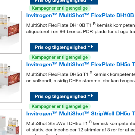
Kampagner er tilgængelige
Invitrogen™ MultiShot™ FlexPlate DH10B
R
MultiShot FlexPlate DH10B T1
kemisk kompete
aliquoteret i en 96-brønds PCR-plade for at øge tr
Pris og tilgængelighed
Kampagner er tilgængelige
Invitrogen™ MultiShot™ FlexPlate DH5α 
R
MultiShot FlexPlate DH5α T1
kemisk kompetent
en velkendt, alsidig DH5α stamme, der kan bruges 
Pris og tilgængelighed
Kampagner er tilgængelige
Invitrogen™ MultiShot™ StripWell DH5α 
R
MultiShot StripWell DH5α T1
kemisk kompetent
et stativ, der indeholder 12 strimler af 8 rør for at 