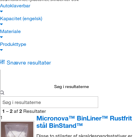
Autoklaverbar
Kapacitet (engelsk)
Materiale
Produkttype
Snævre resultater
Søg i resultaterne
1
–
2
af
2
Resultater
Micronova™ BinLiner™ Rustfrit
1
stål BinStand™
Disse to stilarter af skraldespandsstativer er