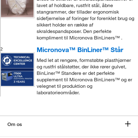
lavet af holdbare, rustfrit stål, åbne
stangrammer, der tillader ergonomisk
sidefjernelse af foringer for forenklet brug og
sikkert holder en række af
skraldespandsposer. Den perfekte
kompliment til Micronova BinLiners™ .
Micronova™ BinLiner™ Står
2
Med let at rengøre, formstøbte plasthjørner
og rustfri stålstøtter, der ikke rører gulvet,
BinLiner™ Standere er det perfekte
supplement til Micronova BinLiners™ og er
velegnet til produktion og
laboratorieområder.
Om os